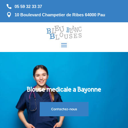

05 59 32 33 37

10 Boulevard Champetier de Ribes 64000 Pau
Blouse médicale à Bayonne
Contactez-nous